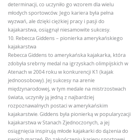
determinacji, co uczyniło go wzorem dla wielu
młodych sportowców. Jego kariera była pełna
wyzwań, ale dzięki ciężkiej pracy i pasji do
kajakarstwa, osiągnął niesamowite sukcesy.
10. Rebecca Giddens – pionierka amerykańskiego
kajakarstwa
Rebecca Giddens to amerykańska kajakarka, która
zdobyła srebrny medal na igrzyskach olimpijskich w
Atenach w 2004 roku w konkurencji K1 (kajak
jednoosobowy). Jej sukcesy na arenie
międzynarodowej, w tym medale na mistrzostwach
świata, uczyniły ją jedną z najbardziej
rozpoznawalnych postaci w amerykańskim
kajakarstwie. Giddens była pionierką w popularyzacji
kajakarstwa w Stanach Zjednoczonych, a jej
osiągnięcia inspirują młode kajakarki do dążenia do
swoich marzeń. Po zakończeniu kariery sportowej,