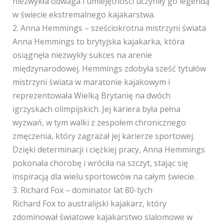
niezwykła odwaga i umiejętności uczyniły go legendą
w świecie ekstremalnego kajakarstwa.
2. Anna Hemmings – sześciokrotna mistrzyni świata
Anna Hemmings to brytyjska kajakarka, która
osiągnęła niezwykły sukces na arenie
międzynarodowej. Hemmings zdobyła sześć tytułów
mistrzyni świata w maratonie kajakowym i
reprezentowała Wielką Brytanię na dwóch
igrzyskach olimpijskich. Jej kariera była pełna
wyzwań, w tym walki z zespołem chronicznego
zmęczenia, który zagrażał jej karierze sportowej.
Dzięki determinacji i ciężkiej pracy, Anna Hemmings
pokonała chorobę i wróciła na szczyt, stając się
inspiracją dla wielu sportowców na całym świecie.
3. Richard Fox – dominator lat 80-tych
Richard Fox to australijski kajakarz, który
zdominował światowe kajakarstwo slalomowe w