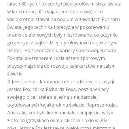
latach 80-tych. Fox zdobył pięć tytułów mistrza świata
w konkurencji K1 (kajak jednoosobowy) oraz
wielokrotnie stawał na podium w zawodach Pucharu
Świata. Jego technika i precyzja w pokonywaniu
bramek slalomowych były niezrównane, co uczyniło
go jednym z najbardziej utytułowanych kajakarzy w
historii. Po zakończeniu kariery sportowej, Richard
Fox stał się trenerem i działaczem sportowym,
przyczyniając się do rozwoju kajakarstwa na całym
świecie.
4. Jessica Fox – kontynuatorka rodzinnych tradycji
Jessica Fox, córka Richarda Foxa, poszła w ślady
swojego ojca i stała się jedną z najbardziej
utytułowanych kajakarek na świecie. Reprezentując
Australię, zdobyła liczne medale olimpijskie, w tym
złoto na igrzyskach olimpijskich w Tokio w 2021
roku. Jessica Fox jest także wielokrotną mistrzynią