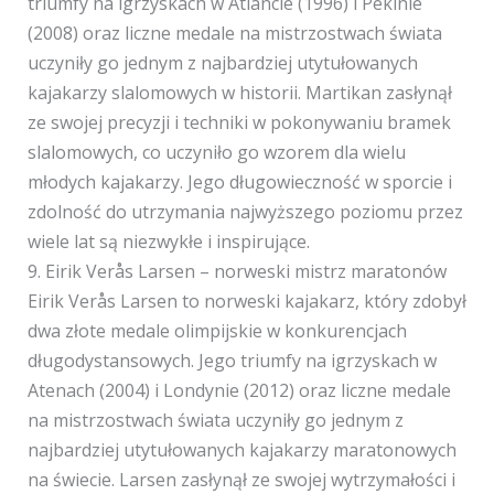
triumfy na igrzyskach w Atlancie (1996) i Pekinie
(2008) oraz liczne medale na mistrzostwach świata
uczyniły go jednym z najbardziej utytułowanych
kajakarzy slalomowych w historii. Martikan zasłynął
ze swojej precyzji i techniki w pokonywaniu bramek
slalomowych, co uczyniło go wzorem dla wielu
młodych kajakarzy. Jego długowieczność w sporcie i
zdolność do utrzymania najwyższego poziomu przez
wiele lat są niezwykłe i inspirujące.
9. Eirik Verås Larsen – norweski mistrz maratonów
Eirik Verås Larsen to norweski kajakarz, który zdobył
dwa złote medale olimpijskie w konkurencjach
długodystansowych. Jego triumfy na igrzyskach w
Atenach (2004) i Londynie (2012) oraz liczne medale
na mistrzostwach świata uczyniły go jednym z
najbardziej utytułowanych kajakarzy maratonowych
na świecie. Larsen zasłynął ze swojej wytrzymałości i