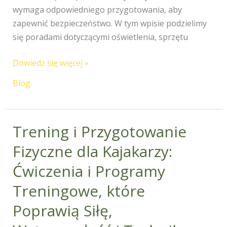
wymaga odpowiedniego przygotowania, aby
zapewnić bezpieczeństwo. W tym wpisie podzielimy
się poradami dotyczącymi oświetlenia, sprzętu
Dowiedz się więcej »
Blog
Trening i Przygotowanie
Trening
i
Fizyczne dla Kajakarzy:
Przygotowanie
Ćwiczenia i Programy
Fizyczne
dla
Treningowe, które
Kajakarzy:
Poprawią Siłę,
Ćwiczenia
i