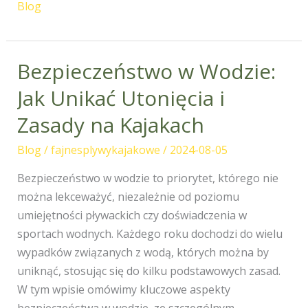
Blog
Bezpieczeństwo w Wodzie:
Bezpieczeństwo
w
Jak Unikać Utonięcia i
Wodzie:
Zasady na Kajakach
Jak
Unikać
Blog
/
fajnesplywykajakowe
/
2024-08-05
Utonięcia
i
Bezpieczeństwo w wodzie to priorytet, którego nie
Zasady
można lekceważyć, niezależnie od poziomu
na
umiejętności pływackich czy doświadczenia w
Kajakach
sportach wodnych. Każdego roku dochodzi do wielu
wypadków związanych z wodą, których można by
uniknąć, stosując się do kilku podstawowych zasad.
W tym wpisie omówimy kluczowe aspekty