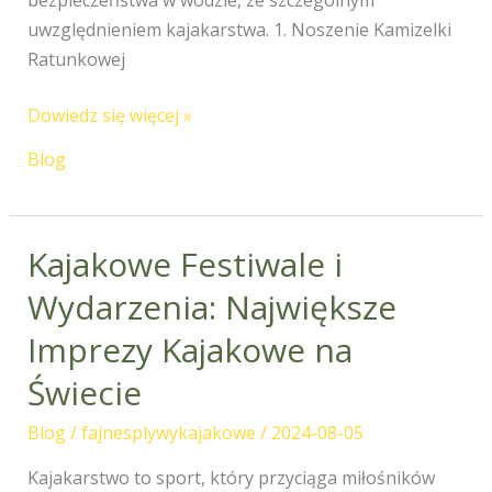
bezpieczeństwa w wodzie, ze szczególnym
uwzględnieniem kajakarstwa. 1. Noszenie Kamizelki
Ratunkowej
Dowiedz się więcej »
Blog
Kajakowe Festiwale i
Kajakowe
Festiwale
Wydarzenia: Największe
i
Imprezy Kajakowe na
Wydarzenia:
Największe
Świecie
Imprezy
Blog
/
fajnesplywykajakowe
/
2024-08-05
Kajakowe
na
Kajakarstwo to sport, który przyciąga miłośników