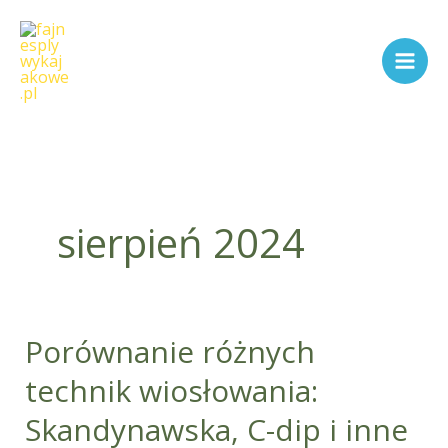
Przejdź
do
treści
sierpień 2024
Porównanie różnych
Porównanie
różnych
technik wiosłowania:
technik
Skandynawska, C-dip i inne
wiosłowania: