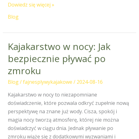
Dowiedz się więcej »
Blog
Kajakarstwo w nocy: Jak
Kajakarstwo
w
bezpiecznie pływać po
nocy:
zmroku
Jak
bezpiecznie
Blog
/
fajnesplywykajakowe
/
2024-08-16
pływać
po
Kajakarstwo w nocy to niezapomniane
zmroku
doświadczenie, które pozwala odkryć zupełnie nową
perspektywę na znane już wody. Cisza, spokój i
magia nocy tworzą atmosferę, której nie można
doświadczyć w ciągu dnia. Jednak pływanie po
zmroku wiąże się z dodatkowymi wyzwaniami i