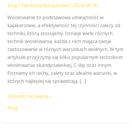
Skandynawska,
Blog
/
fajnesplywykajakowe
/
2024-08-30
C-
dip
Wiosłowanie to podstawowa umiejętność w
i
kajakarstwie, a efektywność tej czynności zależy od
inne
techniki, którą stosujemy. Istnieje wiele różnych
technik wiosłowania, każda z nich mająca swoje
zastosowanie w różnych warunkach wodnych. W tym
artykule przyjrzymy się kilku popularnym technikom
wiosłowania: skandynawskiej, C-dip oraz innym.
Poznamy ich cechy, zalety oraz idealne warunki, w
których najlepiej się sprawdzają. […]
Dowiedz się więcej »
Blog