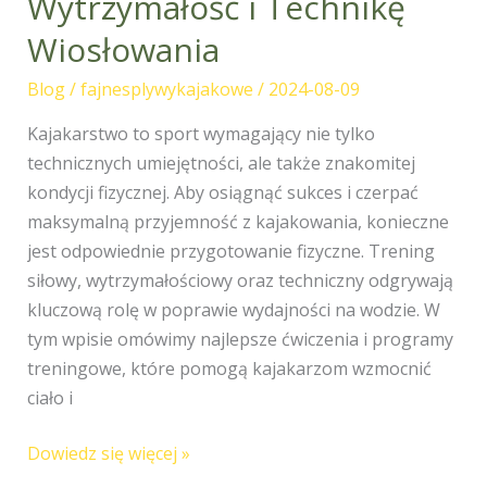
Wytrzymałość i Technikę
Programy
Wiosłowania
Treningowe,
które
Blog
/
fajnesplywykajakowe
/
2024-08-09
Poprawią
Kajakarstwo to sport wymagający nie tylko
Siłę,
technicznych umiejętności, ale także znakomitej
Wytrzymałość
kondycji fizycznej. Aby osiągnąć sukces i czerpać
i
maksymalną przyjemność z kajakowania, konieczne
Technikę
jest odpowiednie przygotowanie fizyczne. Trening
Wiosłowania
siłowy, wytrzymałościowy oraz techniczny odgrywają
kluczową rolę w poprawie wydajności na wodzie. W
tym wpisie omówimy najlepsze ćwiczenia i programy
treningowe, które pomogą kajakarzom wzmocnić
ciało i
Dowiedz się więcej »