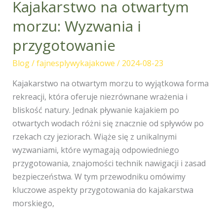
Kajakarstwo na otwartym
Kajakarstwo
na
morzu: Wyzwania i
otwartym
przygotowanie
morzu:
Wyzwania
Blog
/
fajnesplywykajakowe
/
2024-08-23
i
przygotowanie
Kajakarstwo na otwartym morzu to wyjątkowa forma
rekreacji, która oferuje niezrównane wrażenia i
bliskość natury. Jednak pływanie kajakiem po
otwartych wodach różni się znacznie od spływów po
rzekach czy jeziorach. Wiąże się z unikalnymi
wyzwaniami, które wymagają odpowiedniego
przygotowania, znajomości technik nawigacji i zasad
bezpieczeństwa. W tym przewodniku omówimy
kluczowe aspekty przygotowania do kajakarstwa
morskiego,