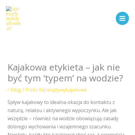
Przejdź
do
treści
Kajakowa etykieta – jak nie
być tym ‘typem’ na wodzie?
/
Blog
/ Przez
fajnesplywykajakowe
Spływ kajakowy to idealna okazja do kontaktu z
naturą, relaksu i aktywnego wypoczynku. Ale jak
wszędzie – również na wodzie obowiązują zasady
dobrego wychowania i wzajemnego szacunku.
Niestety, każdy kto kajakował choć raz, z pewnością