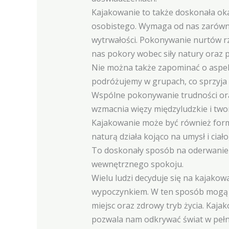
Kajakowanie to także doskonała oka
osobistego. Wymaga od nas zarówno sp
wytrwałości. Pokonywanie nurtów r
nas pokory wobec siły natury oraz 
Nie można także zapominać o aspek
podróżujemy w grupach, co sprzyja 
Wspólne pokonywanie trudności oraz
wzmacnia więzy międzyludzkie i tw
Kajakowanie może być również formą 
naturą działa kojąco na umysł i ciał
To doskonały sposób na oderwanie s
wewnętrznego spokoju.
Wielu ludzi decyduje się na kajako
wypoczynkiem. W ten sposób mogą
miejsc oraz zdrowy tryb życia. Kajako
pozwala nam odkrywać świat w pełny