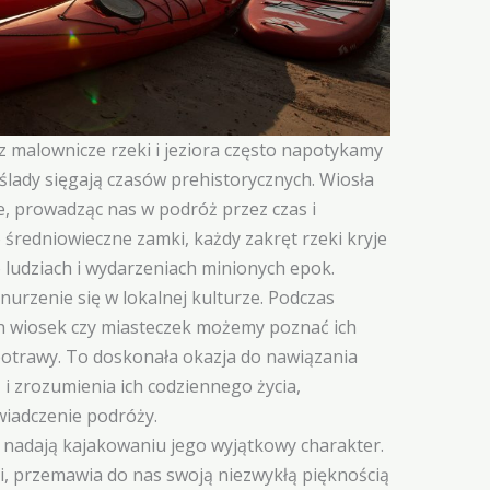
 malownicze rzeki i jeziora często napotykamy
j ślady sięgają czasów prehistorycznych. Wiosła
e, prowadząc nas w podróż przez czas i
 średniowieczne zamki, każdy zakręt rzeki kryje
 ludziach i wydarzeniach minionych epok.
urzenie się w lokalnej kulturze. Podczas
h wiosek czy miasteczek możemy poznać ich
 potrawy. To doskonała okazja do nawiązania
i zrozumienia ich codziennego życia,
iadczenie podróży.
ra nadają kajakowaniu jego wyjątkowy charakter.
i, przemawia do nas swoją niezwykłą pięknością