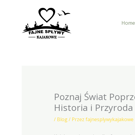
Przejdź
do
treści
Home
Poznaj Świat Poprz
Historia i Przyroda
/
Blog
/ Przez
fajnesplywykajakowe